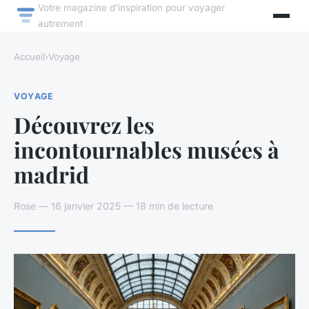
Votre magazine d'inspiration pour voyager
autrement
Accueil
›
Voyage
VOYAGE
Découvrez les
incontournables musées à
madrid
Rose — 16 janvier 2025 — 18 min de lecture