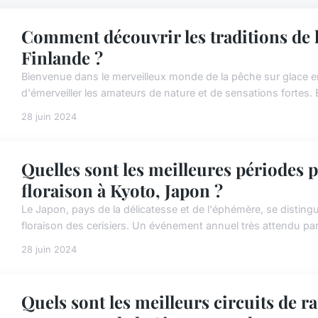
Comment découvrir les traditions de l
Finlande ?
Bienvenue dans le merveilleux monde de la pêche sur glace en 
d'émerveiller les amateurs de nature et de sensations fortes.
28 juin 2024
Quelles sont les meilleures périodes p
floraison à Kyoto, Japon ?
Le Japon, pays de la délicatesse et de l'éphémère, se distingu
floraison des cerisiers. Un événement annuel très attendu par
28 juin 2024
Quels sont les meilleurs circuits de 