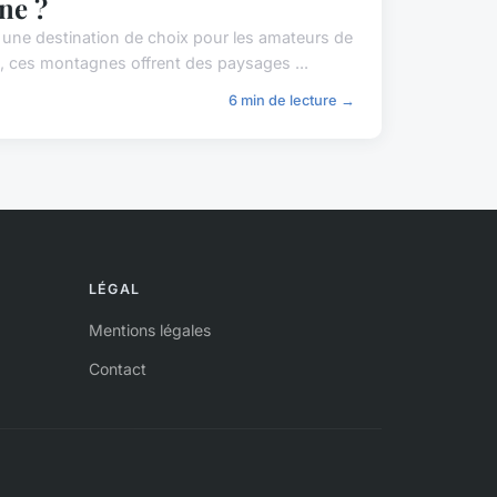
ne ?
une destination de choix pour les amateurs de
, ces montagnes offrent des paysages ...
6 min de lecture →
LÉGAL
Mentions légales
Contact