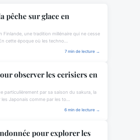
a pêche sur glace en
Finlande, une tradition millénaire qui ne cesse
 En cette époque où les techno...
7 min de lecture →
our observer les cerisiers en
e particulièrement par sa saison du sakura, la
 les Japonais comme par les to...
6 min de lecture →
randonnée pour explorer les