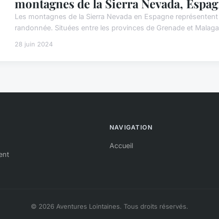
montagnes de la Sierra Nevada, Espag
Les montagnes de la Sierra Nevada en Espagne représentent 
randonnée. Situées entre les provinces de Grenade et Malaga
28 juin 2024
NAVIGATION
Accueil
ent
© 2026 Aventures Lointaines. Tous droits réservés.