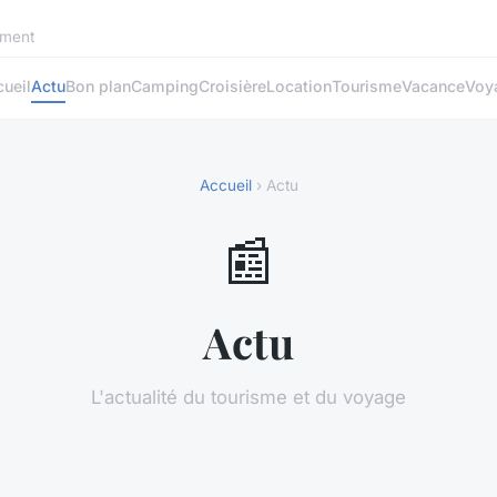
ement
ueil
Actu
Bon plan
Camping
Croisière
Location
Tourisme
Vacance
Voy
Accueil
› Actu
📰
Actu
L'actualité du tourisme et du voyage